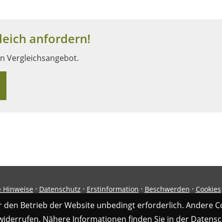
eich anfordern!
in Vergleichsangebot.
·
·
·
·
e Hinweise
Datenschutz
Erstinformation
Beschwerden
Cookies
r den Betrieb der Website unbedingt erforderlich. Andere C
 widerrufen. Nähere Informationen finden Sie in der
Datensc