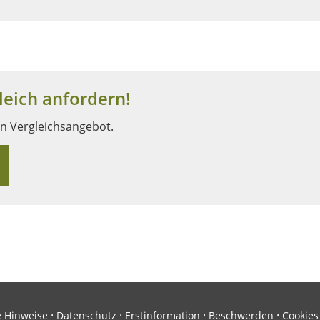
eich anfordern!
in Vergleichsangebot.
·
·
·
·
e Hinweise
Datenschutz
Erstinformation
Beschwerden
Cookies